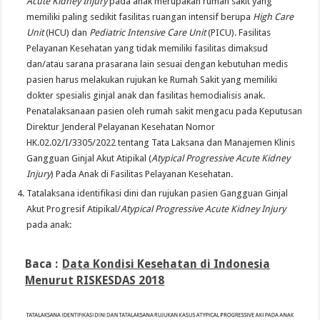
Acute Kidney Injury
pada anak merupakan rumah sakit yang
memiliki paling sedikit fasilitas ruangan intensif berupa
High Care
Unit
(HCU) dan
Pediatric Intensive Care Unit
(PICU). Fasilitas
Pelayanan Kesehatan yang tidak memiliki fasilitas dimaksud
dan/atau sarana prasarana lain sesuai dengan kebutuhan medis
pasien harus melakukan rujukan ke Rumah Sakit yang memiliki
dokter spesialis ginjal anak dan fasilitas hemodialisis anak.
Penatalaksanaan pasien oleh rumah sakit mengacu pada Keputusan
Direktur Jenderal Pelayanan Kesehatan Nomor
HK.02.02/I/3305/2022 tentang Tata Laksana dan Manajemen Klinis
Gangguan Ginjal Akut Atipikal (
Atypical Progressive Acute Kidney
Injury
) Pada Anak di Fasilitas Pelayanan Kesehatan.
Tatalaksana identifikasi dini dan rujukan pasien Gangguan Ginjal
Akut Progresif Atipikal/
Atypical Progressive Acute Kidney Injury
pada anak:
Baca :
Data Kondisi Kesehatan di Indonesia
Menurut RISKESDAS 2018