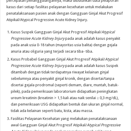
percepatan penanggulangannya, maka dibutuhkan data pelaporan
kasus dari setiap fasilitas pelayanan kesehatan untuk melakukan
penatalaksanaan pasien anak dengan Gangguan Ginjal Akut Progresif
Atipikal/Atypical Progressive Acute Kidney Injury.
Kasus Suspek Gangguan Ginjal Akut Progresif Atipikal/
Atypical
Progressive Acute Kidney Injury
pada anak adalah kasus penyakit
pada anak usia 0-18 tahun (mayoritas usia balita) dengan gejala
anuria atau oliguria yang terjadi secara tiba- tiba.
Kasus Probabel Gangguan Ginjal Akut Progresif Atipikal/
Atypical
Progressive Acute Kidney Injury
pada anak adalah kasus Suspek
ditambah dengan tidak terdapatnya riwayat kelainan ginjal
sebelumnya atau penyakit ginjal kronik, dengan disertai/tanpa
disertai gejala prodromal (seperti demam, diare, muntah, batuk-
pilek), pada pemeriksaan laboratorium didapatkan peningkatan
ureum kreatinin (kreatinin > 1,5 kali atau naik senilai ≥ 0,3 mg/dL),
dan pemeriksaan USG didapatkan bentuk dan ukuran ginjal normal,
tidak ada kelainan seperti batu, kista, atau massa.
Fasilitas Pelayanan Kesehatan yang melakukan penatalaksanaan
awal Gangguan Ginjal Akut Progresif Atipikal/
Atypical Progressive