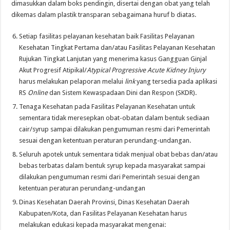
dimasukkan dalam boks pendingin, disertai dengan obat yang telah
dikemas dalam plastik transparan sebagaimana huruf b diatas.
Setiap fasilitas pelayanan kesehatan baik Fasilitas Pelayanan
Kesehatan Tingkat Pertama dan/atau Fasilitas Pelayanan Kesehatan
Rujukan Tingkat Lanjutan yang menerima kasus Gangguan Ginjal
Akut Progresif Atipikal/
Atypical Progressive Acute Kidney Injury
harus melakukan pelaporan melalui
link
yang tersedia pada aplikasi
RS
Online
dan Sistem Kewaspadaan Dini dan Respon (SKDR).
Tenaga Kesehatan pada Fasilitas Pelayanan Kesehatan untuk
sementara tidak meresepkan obat-obatan dalam bentuk sediaan
cair/syrup sampai dilakukan pengumuman resmi dari Pemerintah
sesuai dengan ketentuan peraturan perundang-undangan.
Seluruh apotek untuk sementara tidak menjual obat bebas dan/atau
bebas terbatas dalam bentuk syrup kepada masyarakat sampai
dilakukan pengumuman resmi dari Pemerintah sesuai dengan
ketentuan peraturan perundang-undangan
Dinas Kesehatan Daerah Provinsi, Dinas Kesehatan Daerah
Kabupaten/Kota, dan Fasilitas Pelayanan Kesehatan harus
melakukan edukasi kepada masyarakat mengenai: