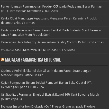
Perkembangan Penyimpanan Produk CCP pada Pedagang Besar Farmasi
(PBF) Berdasarkan Ketentuan CDOB 2025
Ketika Obat Menunggu Keputusan: Mengenal Peran Karantina Produk
dalam Distribusi Farmasi
Pentingnya Penerapan Pemantauan Partikel Pada Industri Steril Farmasi
Untuk Pemastian Mutu Produk Steril
Penerapan Data Integrity Dalam Sistem Quality Control Di Industri Farmasi
VALIDASI SISTEM KOMPUTER DI INDUSTRI FARMASI
Majalah Farmasetika Ed Jurnal
Optimasi Polivinil Alkohol dan Gliserin dalam Paper Soap dengan
MetodeSimplex Lattice Design
Kajian Penguatan Sistem Seleksi Pemasok Bahan Baku Obat di PT.
XYZMengacu pada CPOB 2024
Uji Stabilitas Formulasi Emulgel Ekstrak Etanol 96% Kulit Bawang Merah
(Allium cepa L.)
Evaluasi Emisi Karbon Dioksida (Co₂) Proses Granulasi pada Produksi