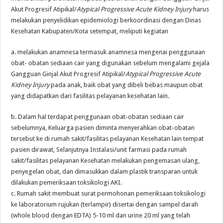
Akut Progresif Atipikal/
Atypical Progressive Acute Kidney Injury
harus
melakukan penyelidikan epidemiologi berkoordinasi dengan Dinas
Kesehatan Kabupaten/Kota setempat, meliputi kegiatan
a. melakukan anamnesa termasuk anamnesa mengenai penggunaan
obat- obatan sediaan cair yang digunakan sebelum mengalami gejala
Gangguan Ginjal Akut Progresif Atipikal/
Atypical Progressive Acute
Kidney Injury
pada anak, baik obat yang dibeli bebas maupun obat
yang didapatkan dari fasilitas pelayanan kesehatan lain.
b. Dalam hal terdapat penggunaan obat-obatan sediaan cair
sebelumnya, Keluarga pasien diminta menyerahkan obat-obatan
tersebut ke di rumah sakit/fasilitas pelayanan Kesehatan lain tempat
pasien dirawat, Selanjutnya Instalasi/unit farmasi pada rumah
sakit/fasilitas pelayanan Kesehatan melakukan pengemasan ulang,
penyegelan obat, dan dimasukkan dalam plastik transparan untuk
dilakukan pemeriksaan toksikologi AKI.
c. Rumah sakit membuat surat permohonan pemeriksaan toksikologi
ke laboratorium rujukan (terlampir) disertai dengan sampel darah
(whole blood dengan EDTA) 5-10 ml dan urine 20 ml yang telah