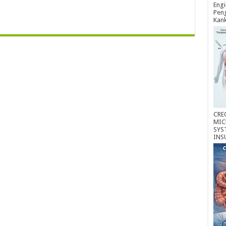
Engi
Peng
Kan
CRE
MIC
SYS
INS