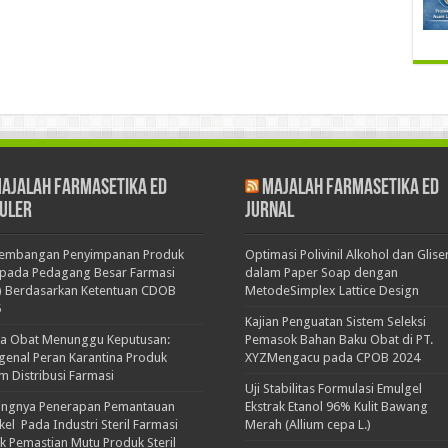
ajalah Farmasetika Ed
Majalah Farmasetika Ed
uler
Jurnal
kembangan Penyimpanan Produk
Optimasi Polivinil Alkohol dan Glise
pada Pedagang Besar Farmasi
dalam Paper Soap dengan
) Berdasarkan Ketentuan CDOB
MetodeSimplex Lattice Design
5
Kajian Penguatan Sistem Seleksi
ka Obat Menunggu Keputusan:
Pemasok Bahan Baku Obat di PT.
enal Peran Karantina Produk
XYZMengacu pada CPOB 2024
m Distribusi Farmasi
Uji Stabilitas Formulasi Emulgel
ingnya Penerapan Pemantauan
Ekstrak Etanol 96% Kulit Bawang
ikel Pada Industri Steril Farmasi
Merah (Allium cepa L.)
k Pemastian Mutu Produk Steril