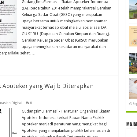
GudangIlmuFarmasi – Ikatan Apoteker Indonesia
(IAI) pada tahun 2014 telah memprakarsai Gerakan
Keluarga Sadar Obat (GKSO) yang merupakan
upaya bersama untuk meningkatkan pemahaman
masyarakat terhadap obat melalui sosialisasi DA
GU SI BU (Dapatkan Gunakan Simpan dan Buang).
Gerakan Keluarga Sadar Obat (GKSO) merupakan
upaya meningkatkan kesadaran masyarakat dan
erperilaku sehat, …
 Apoteker yang Wajib Diterapkan
asian Digital
0
Se
GudangIlmuFarmasi – Peraturan Organisasi Ikatan
Apoteker Indonesia terkait Papan Nama Praktik
Apoteker menjadi peraturan yang mengikat bagi
Maja
Apoteker yang menjalankan praktik kefarmasian di
Apotek di seluruh wilayah Indonesia. Aturan