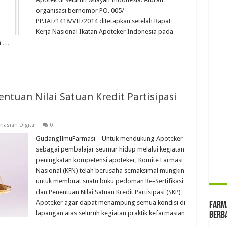
organisasi bernomor PO. 005/
PP.IAI/1418/VII/2014 ditetapkan setelah Rapat
Kerja Nasional Ikatan Apoteker Indonesia pada
n …
entuan Nilai Satuan Kredit Partisipasi
asian Digital
0
GudangIlmuFarmasi – Untuk mendukung Apoteker
sebagai pembalajar seumur hidup melalui kegiatan
peningkatan kompetensi apoteker, Komite Farmasi
Nasional (KFN) telah berusaha semaksimal mungkin
untuk membuat suatu buku pedoman Re-Sertifikasi
dan Penentuan Nilai Satuan Kredit Partisipasi (SKP)
Apoteker agar dapat menampung semua kondisi di
farma
lapangan atas seluruh kegiatan praktik kefarmasian
Berba