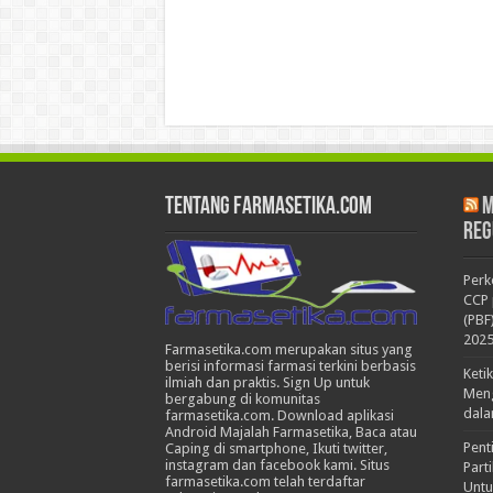
Tentang Farmasetika.com
M
Reg
Per
CCP 
(PBF
202
Farmasetika.com merupakan situs yang
berisi informasi farmasi terkini berbasis
Keti
ilmiah dan praktis. Sign Up untuk
Meng
bergabung di komunitas
dala
farmasetika.com. Download aplikasi
Android Majalah Farmasetika, Baca atau
Pent
Caping di smartphone, Ikuti twitter,
instagram dan facebook kami. Situs
Part
farmasetika.com telah terdaftar
Untu