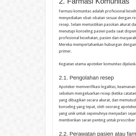
2. Farmasi Komunitas
Farmasi komunitas adalah profesional keseh
menyediakan obat-obatan sesuai dengan rese
resep. Selain memastikan pasokan akurat da
menutupi konseling pasien pada saat dispe
profesional kesehatan, pasien dan masyara
Mereka mempertahankan hubungan dengan p
primer.
Kegiatan utama apoteker komunitas dijelask
2.1. Pengolahan resep
Apoteker memverifikasi legalitas, keamanan
sebelum mengeluarkan resep (ketika catatan
yang dibagikan secara akurat, dan memutus
konseling yang tepat, oleh seorang apoteke
yang unik untuk sepenuhnya menyadari sejara
memberikan saran penting untuk prescriber 
2.2. Perawatan pasien atau farm