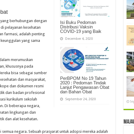
obat
an yang berhubungan dengan
Isi Buku Pedoman
Distribusi Vaksin
 di pelayanan kesehatan
COVID-19 yang Baik
an farmasi, adalah penting
December 4, 2020
i keunggulan yang sama
i dalam merumuskan
tan, khususnya pada
Mereka bisa sebagai sumber
PerBPOM No 19 Tahun
 kesehatan dan masyarakat,
2020 : Pedoman Tindak
akope dan dokumen resmi
Lanjut Pengawasan Obat
dan Bahan Obat
dik dan badan profesional
si kurikulum sekolah
September 24, 2020
Se
n. Di beberapa negara,
hatan lingkungan dan
k dan alat kesehatan.
Maja
 di semua negara. Sebuah prasyarat untuk adopsi mereka adalah