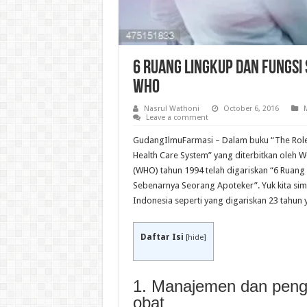
6 Ruang Lingkup dan Fungs
WHO
Nasrul Wathoni
October 6, 2016
Leave a comment
GudangIlmuFarmasi – Dalam buku “The Role 
Health Care System” yang diterbitkan oleh W
(WHO) tahun 1994 telah digariskan “6 Ruang
Sebenarnya Seorang Apoteker”. Yuk kita sim
Indonesia seperti yang digariskan 23 tahun y
Daftar Isi
[
hide
]
1. Manajemen dan penga
obat