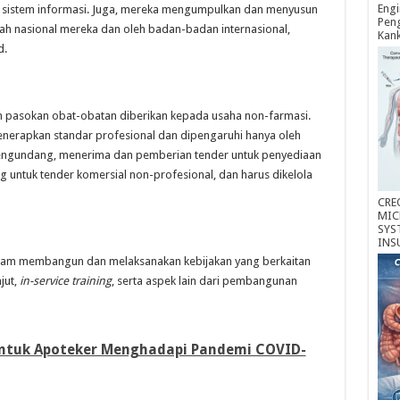
Engi
n sistem informasi. Juga, mereka mengumpulkan dan menyusun
Peng
tah nasional mereka dan oleh badan-badan internasional,
Kan
d.
n pasokan obat-obatan diberikan kepada usaha non-farmasi.
enerapkan standar profesional dan dipengaruhi hanya oleh
engundang, menerima dan pemberian tender untuk penyediaan
g untuk tender komersial non-profesional, dan harus dikelola
CRE
MIC
SYS
INS
lam membangun dan melaksanakan kebijakan yang berkaitan
jut,
in-service training
, serta aspek lain dari pembangunan
untuk Apoteker Menghadapi Pandemi COVID-