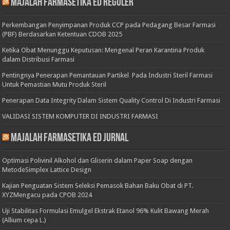
Majalah Farmasetika Ed Reguler
Perkembangan Penyimpanan Produk CCP pada Pedagang Besar Farmasi
(PBF) Berdasarkan Ketentuan CDOB 2025
Ketika Obat Menunggu Keputusan: Mengenal Peran Karantina Produk
dalam Distribusi Farmasi
Pentingnya Penerapan Pemantauan Partikel Pada Industri Steril Farmasi
Untuk Pemastian Mutu Produk Steril
Penerapan Data Integrity Dalam Sistem Quality Control Di Industri Farmasi
VALIDASI SISTEM KOMPUTER DI INDUSTRI FARMASI
Majalah Farmasetika Ed Jurnal
Optimasi Polivinil Alkohol dan Gliserin dalam Paper Soap dengan
MetodeSimplex Lattice Design
Kajian Penguatan Sistem Seleksi Pemasok Bahan Baku Obat di PT.
XYZMengacu pada CPOB 2024
Uji Stabilitas Formulasi Emulgel Ekstrak Etanol 96% Kulit Bawang Merah
(Allium cepa L.)