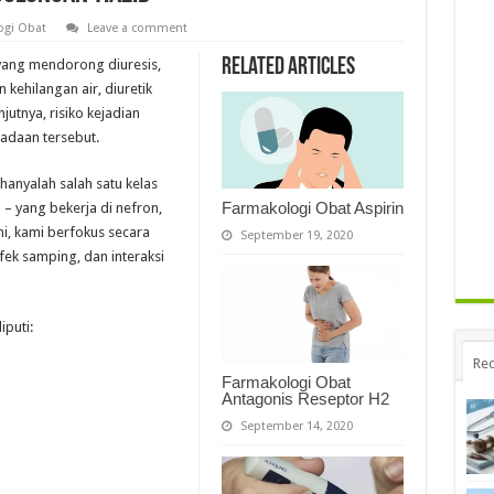
ogi Obat
Leave a comment
Related Articles
yang mendorong diuresis,
kehilangan air, diuretik
utnya, risiko kejadian
eadaan tersebut.
 hanyalah salah satu kelas
Farmakologi Obat Aspirin
p – yang bekerja di nefron,
ni, kami berfokus secara
September 19, 2020
efek samping, dan interaksi
iputi:
Rec
Farmakologi Obat
Antagonis Reseptor H2
September 14, 2020