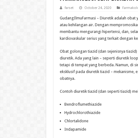
farset
October 24, 2020
Farmakol
GudangIlmuFarmasi – Diuretik adalah obat 
atau kehilangan air. Dengan mempromosikan 
membantu mengurangi hipertensi, dan, selanj
kardiovaskular serius yang terkait dengan k
Obat golongan tiazid (dan sejenisnya tiazid)
diuretik. Ada yang lain – seperti diuretik loo
tetapi di tempat yang berbeda. Namun, di si
eksklusif pada diuretik tiazid – mekanisme, 
obatnya.
Contoh diuretik tiazid (dan seperti tiazid) mel
Bendroflumethiazide
Hydrochlorothiazide
Chlortalidone
Indapamide