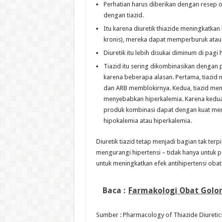
Perhatian harus diberikan dengan resep 
dengan tiazid.
Itu karena diuretik thiazide meningkatk
kronis), mereka dapat memperburuk atau
Diuretik itu lebih disukai diminum di pagi
Tiazid itu sering dikombinasikan dengan
karena beberapa alasan. Pertama, tiazid 
dan ARB memblokirnya. Kedua, tiazid me
menyebabkan hiperkalemia. Karena kedua o
produk kombinasi dapat dengan kuat men
hipokalemia atau hiperkalemia.
Diuretik tiazid tetap menjadi bagian tak terp
mengurangi hipertensi – tidak hanya untuk 
untuk meningkatkan efek antihipertensi obat 
Baca :
Farmakologi Obat Golo
Sumber : Pharmacology of Thiazide Diuretic