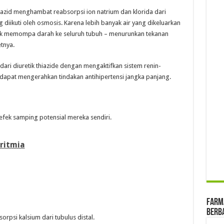
tiazid menghambat reabsorpsi ion natrium dan klorida dari
ng diikuti oleh osmosis. Karena lebih banyak air yang dikeluarkan
untuk memompa darah ke seluruh tubuh – menurunkan tekanan
tnya.
dari diuretik thiazide dengan mengaktifkan sistem renin-
id dapat mengerahkan tindakan antihipertensi jangka panjang.
 efek samping potensial mereka sendiri.
ritmia
farma
Berba
orpsi kalsium dari tubulus distal.