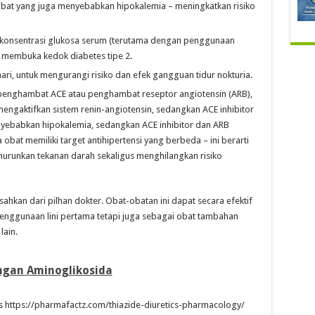
obat yang juga menyebabkan hipokalemia – meningkatkan risiko
an konsentrasi glukosa serum (terutama dengan penggunaan
 membuka kedok diabetes tipe 2.
 hari, untuk mengurangi risiko dan efek gangguan tidur nokturia.
 penghambat ACE atau penghambat reseptor angiotensin (ARB),
mengaktifkan sistem renin-angiotensin, sedangkan ACE inhibitor
nyebabkan hipokalemia, sedangkan ACE inhibitor dan ARB
bat memiliki target antihipertensi yang berbeda – ini berarti
urunkan tekanan darah sekaligus menghilangkan risiko
isahkan dari pilhan dokter. Obat-obatan ini dapat secara efektif
penggunaan lini pertama tetapi juga sebagai obat tambahan
lain.
ngan Aminoglikosida
s https://pharmafactz.com/thiazide-diuretics-pharmacology/