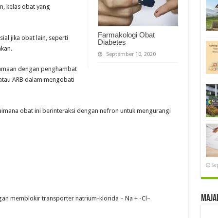
an, kelas obat yang
Farmakologi Obat
al jika obat lain, seperti
Diabetes
kan.
September 10, 2020
ersamaan dengan penghambat
atau ARB dalam mengobati
gaimana obat ini berinteraksi dengan nefron untuk mengurangi
Se
Maja
gan memblokir transporter natrium-klorida – Na + -Cl–