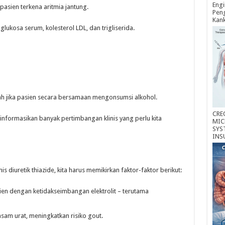
Engi
pasien terkena aritmia jantung.
Peng
Kan
lukosa serum, kolesterol LDL, dan trigliserida.
bah jika pasien secara bersamaan mengonsumsi alkohol.
CRE
ginformasikan banyak pertimbangan klinis yang perlu kita
MIC
SYS
INS
is diuretik thiazide, kita harus memikirkan faktor-faktor berikut:
sien dengan ketidakseimbangan elektrolit – terutama
asam urat, meningkatkan risiko gout.