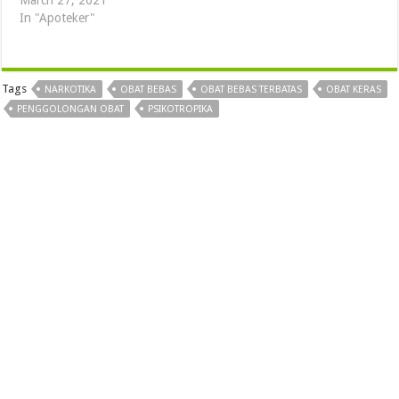
March 27, 2021
In "Apoteker"
Tags
NARKOTIKA
OBAT BEBAS
OBAT BEBAS TERBATAS
OBAT KERAS
PENGGOLONGAN OBAT
PSIKOTROPIKA