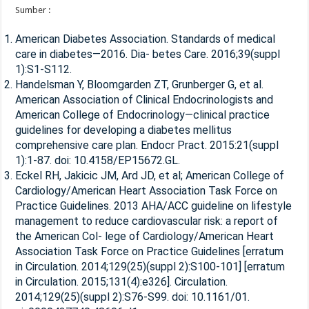
Sumber :
American Diabetes Association. Standards of medical
care in diabetes—2016. Dia- betes Care. 2016;39(suppl
1):S1-S112.
Handelsman Y, Bloomgarden ZT, Grunberger G, et al.
American Association of Clinical Endocrinologists and
American College of Endocrinology—clinical practice
guidelines for developing a diabetes mellitus
comprehensive care plan. Endocr Pract. 2015:21(suppl
1):1-87. doi: 10.4158/EP15672.GL.
Eckel RH, Jakicic JM, Ard JD, et al; American College of
Cardiology/American Heart Association Task Force on
Practice Guidelines. 2013 AHA/ACC guideline on lifestyle
management to reduce cardiovascular risk: a report of
the American Col- lege of Cardiology/American Heart
Association Task Force on Practice Guidelines [erratum
in Circulation. 2014;129(25)(suppl 2):S100-101] [erratum
in Circulation. 2015;131(4):e326]. Circulation.
2014;129(25)(suppl 2):S76-S99. doi: 10.1161/01.