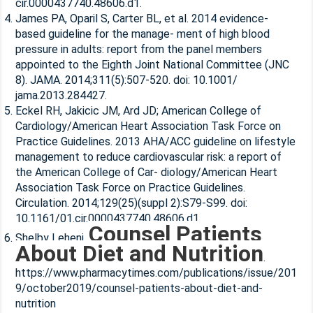
cir.0000437740.48606.d1.
James PA, Oparil S, Carter BL, et al. 2014 evidence-
based guideline for the manage- ment of high blood
pressure in adults: report from the panel members
appointed to the Eighth Joint National Committee (JNC
8). JAMA. 2014;311(5):507-520. doi: 10.1001/
jama.2013.284427.
Eckel RH, Jakicic JM, Ard JD; American College of
Cardiology/American Heart Association Task Force on
Practice Guidelines. 2013 AHA/ACC guideline on lifestyle
management to reduce cardiovascular risk: a report of
the American College of Car- diology/American Heart
Association Task Force on Practice Guidelines.
Circulation. 2014;129(25)(suppl 2):S79-S99. doi:
10.1161/01.cir.0000437740.48606.d1.
Counsel Patients
Shelby Leheni,
About Diet and Nutrition
.
https://www.pharmacytimes.com/publications/issue/201
9/october2019/counsel-patients-about-diet-and-
nutrition