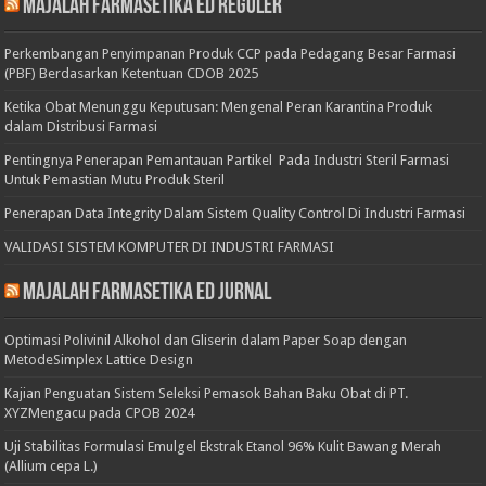
Majalah Farmasetika Ed Reguler
Perkembangan Penyimpanan Produk CCP pada Pedagang Besar Farmasi
(PBF) Berdasarkan Ketentuan CDOB 2025
Ketika Obat Menunggu Keputusan: Mengenal Peran Karantina Produk
dalam Distribusi Farmasi
Pentingnya Penerapan Pemantauan Partikel Pada Industri Steril Farmasi
Untuk Pemastian Mutu Produk Steril
Penerapan Data Integrity Dalam Sistem Quality Control Di Industri Farmasi
VALIDASI SISTEM KOMPUTER DI INDUSTRI FARMASI
Majalah Farmasetika Ed Jurnal
Optimasi Polivinil Alkohol dan Gliserin dalam Paper Soap dengan
MetodeSimplex Lattice Design
Kajian Penguatan Sistem Seleksi Pemasok Bahan Baku Obat di PT.
XYZMengacu pada CPOB 2024
Uji Stabilitas Formulasi Emulgel Ekstrak Etanol 96% Kulit Bawang Merah
(Allium cepa L.)