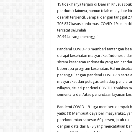
19 tidak hanya terjadi di Daerah Khusus Ibu
penduduk lainnya, namun telah menyebar hi
daerah terpencil. Sampai dengan tanggal 2
706.837 kasus konfirmasi COVID-19 telah di
tercatat sejumlah
20.994 orang meninggal.
Pandemi COVID-19 memberi tantangan besa
derajat kesehatan masyarakat Indonesia d
sistem kesehatan Indonesia yang terlihat da
beberapa program kesehatan. Hal ini diseba
penanggulangan pandemi COVID-19 serta a
masyarakat dan petugas terhadap penulara
wilayah, situasi pandemi COVID19 bahkan
sementara dan/atau penundaan layanan kes
Pandemi COVID-19 juga memberi dampak b
yaitu: (1) Membuat daya beli masyarakat, 
perekonomian sebesar 60 persen, jatuh cukup
dengan data dari BPS yang mencatatkan bah