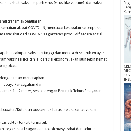
asam nukleat, vaksin seperti virus (virus-like vaccine), dan vaksin
Engi
Peng
Kan
angi transmisi/penularan
 kematian akibat COVID-19, mencapai kekebalan kelompok di
masyarakat dari COVID-19 agar tetap produktif secara sosial
abila cakupan vaksinasi tinggi dan merata di seluruh wilayah.
vaksinasi jika dinilai dari sisi ekonomi, akan jauh lebih hemat
 pengobatan.
CRE
MIC
SYS
n dengan tetap menerapkan
INS
an upaya Pencegahan dan
k aman 1 – 2 meter, sesuai dengan Petunjuk Teknis Pelayanan
 Kabupaten/Kota dan puskesmas harus melakukan advokasi
a
tas sektor terkait, termasuk
tan, organisasi keagamaan, tokoh masyarakat dan seluruh