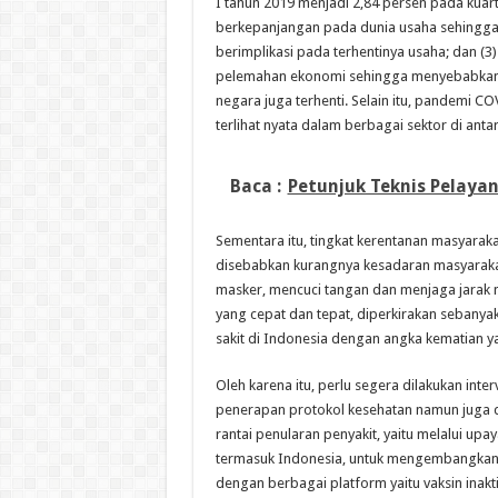
I tahun 2019 menjadi 2,84 persen pada kuart
berkepanjangan pada dunia usaha sehingga 
berimplikasi pada terhentinya usaha; dan (3
pelemahan ekonomi sehingga menyebabkan 
negara juga terhenti. Selain itu, pandemi
terlihat nyata dalam berbagai sektor di anta
Baca :
Petunjuk Teknis Pelaya
Sementara itu, tingkat kerentanan masyarak
disebabkan kurangnya kesadaran masyaraka
masker, mencuci tangan dan menjaga jarak m
yang cepat dan tepat, diperkirakan sebany
sakit di Indonesia dengan angka kematian y
Oleh karena itu, perlu segera dilakukan interv
penerapan protokol kesehatan namun juga di
rantai penularan penyakit, yaitu melalui upa
termasuk Indonesia, untuk mengembangkan v
dengan berbagai platform yaitu vaksin inaktiv