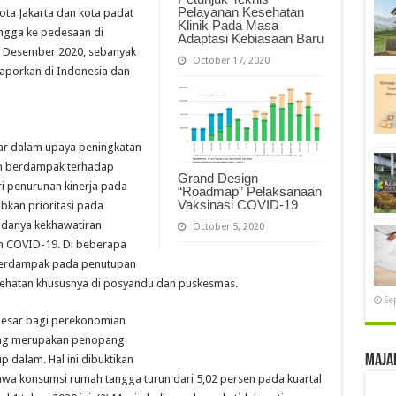
Pelayanan Kesehatan
kota Jakarta dan kota padat
Klinik Pada Masa
ngga ke pedesaan di
Adaptasi Kebiasaan Baru
7 Desember 2020, sebanyak
October 17, 2020
laporkan di Indonesia dan
r dalam upaya peningkatan
an berdampak terhadap
Grand Design
ri penurunan kinerja pada
“Roadmap” Pelaksanaan
Vaksinasi COVID-19
bkan prioritasi pada
danya kekhawatiran
October 5, 2020
n COVID-19. Di beberapa
 berdampak pada penutupan
ehatan khususnya di posyandu dan puskesmas.
Se
esar bagi perekonomian
yang merupakan penopang
Maja
 dalam. Hal ini dibuktikan
wa konsumsi rumah tangga turun dari 5,02 persen pada kuartal