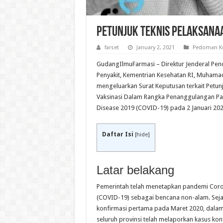
Petunjuk Teknis Pelaksanaa
farset
January 2, 2021
Pedoman Ke
GudangIlmuFarmasi – Direktur Jenderal Pe
Penyakit, Kementrian Kesehatan RI, Muhamad
mengeluarkan Surat Keputusan terkait Petun
Vaksinasi Dalam Rangka Penanggulangan Pa
Disease 2019 (COVID-19) pada 2 Januari 202
Daftar Isi
[
hide
]
Latar belakang
Pemerintah telah menetapkan pandemi Coro
(COVID-19) sebagai bencana non-alam. Sej
konfirmasi pertama pada Maret 2020, dalam
seluruh provinsi telah melaporkan kasus ko