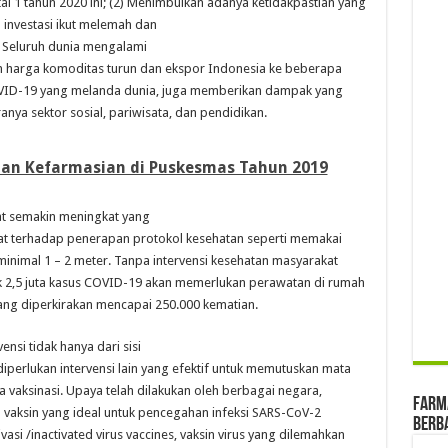
al 1 tahun 2020 ini; (2) Menimbulkan adanya ketidakpastian yang
investasi ikut melemah dan
) Seluruh dunia mengalami
harga komoditas turun dan ekspor Indonesia ke beberapa
 COVID-19 yang melanda dunia, juga memberikan dampak yang
ranya sektor sosial, pariwisata, dan pendidikan.
nan Kefarmasian di Puskesmas Tahun 2019
at semakin meningkat yang
t terhadap penerapan protokol kesehatan seperti memakai
inimal 1 – 2 meter. Tanpa intervensi kesehatan masyarakat
ak 2,5 juta kasus COVID-19 akan memerlukan perawatan di rumah
ang diperkirakan mencapai 250.000 kematian.
ensi tidak hanya dari sisi
perlukan intervensi lain yang efektif untuk memutuskan mata
ya vaksinasi. Upaya telah dilakukan oleh berbagai negara,
farma
aksin yang ideal untuk pencegahan infeksi SARS-CoV-2
Berba
asi /inactivated virus vaccines, vaksin virus yang dilemahkan