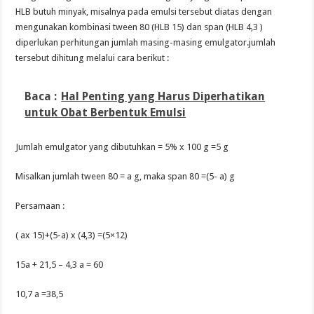
HLB butuh minyak, misalnya pada emulsi tersebut diatas dengan
mengunakan kombinasi tween 80 (HLB 15) dan span (HLB 4,3 )
diperlukan perhitungan jumlah masing-masing emulgator.jumlah
tersebut dihitung melalui cara berikut :
Baca :
Hal Penting yang Harus Diperhatikan
untuk Obat Berbentuk Emulsi
Jumlah emulgator yang dibutuhkan = 5% x 100 g =5 g
Misalkan jumlah tween 80 = a g, maka span 80 =(5- a) g
Persamaan :
( ax 15)+(5-a) x (4,3) =(5×12)
15a + 21,5 – 4,3 a = 60
10,7 a =38,5