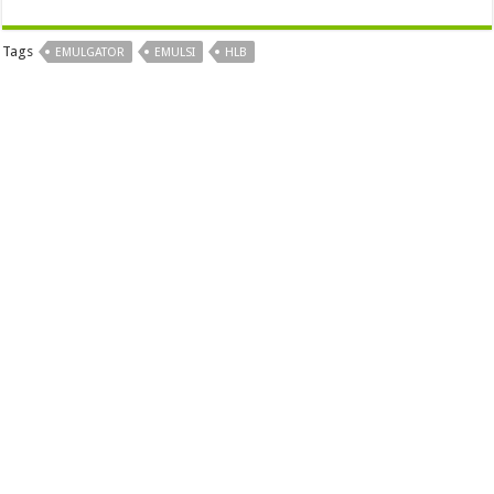
Tags
EMULGATOR
EMULSI
HLB