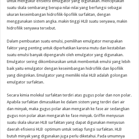
untuk mengukur efisiensi emulgator yang digunakan.
menciptakan
suatu skala sembarang berupa nilai-nilai yang berfungsi sebagai
ukuran keseimbangan hidrofilik-lipofilik surfaktan, dengan
menggunakan sistem angka. makin tinggi HLB suatu senyawa, makin
hidrofilik senyawa tersebut.
Dalam pembuatan suatu emulsi, pemilihan emulgator merupakan
faktor yang penting untuk diperhatikan karena mutu dan kestabilan
suatu emulsi banyak dipengaruhi oleh emulgator yang digunakan.
Emulgator sering dikombinasikan untuk membentuk emulsi yang lebih
baik yaitu emulgator dengan keseimbangan hidrofilik dan lipofilik
yang diinginkan. Emulgator yang memiliki nilai HLB adalah golongan
emulgator surfaktan.
Secara kimia molekul surfaktan terdiri atas gugus polar dan non polar.
Apabila surfaktan dimasukkan ke dalam sistem yang terdiri dari air
dan minyak, maka gugus polar akan mengarah ke fase air sedangkan
gugus non polar akan mengarah ke fase minyak. Griffin menyusun
suatu skala ukuran HLB surfaktan yang dapat digunakan menyusun
daerah efisiensi HLB optimum untuk setiap fungsi surfaktan. HLB
butuh minyak yang digunakan juga perlu diketahui. Pada umumnya