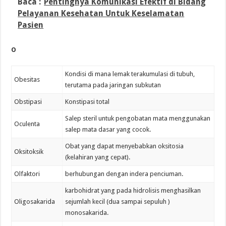
Baca :
Pentingnya Komunikasi Efektif di Bidang
Pelayanan Kesehatan Untuk Keselamatan
Pasien
O
Kondisi di mana lemak terakumulasi di tubuh,
Obesitas
terutama pada jaringan subkutan
Obstipasi
Konstipasi total
Salep steril untuk pengobatan mata menggunakan
Oculenta
salep mata dasar yang cocok.
Obat yang dapat menyebabkan oksitosia
Oksitoksik
(kelahiran yang cepat).
Olfaktori
berhubungan dengan indera penciuman.
karbohidrat yang pada hidrolisis menghasilkan
Oligosakarida
sejumlah kecil (dua sampai sepuluh )
monosakarida.