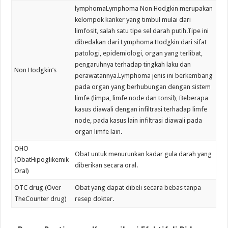
lymphomaLymphoma Non Hodgkin merupakan
kelompok kanker yang timbul mulai dari
limfosit, salah satu tipe sel darah putih.Tipe ini
dibedakan dari Lymphoma Hodgkin dari sifat
patologi, epidemiologi, organ yang terlibat,
pengaruhnya terhadap tingkah laku dan
Non Hodgkin’s
perawatannya.Lymphoma jenis ini berkembang
pada organ yang berhubungan dengan sistem
limfe (limpa, limfe node dan tonsil), Beberapa
kasus diawali dengan infiltrasi terhadap limfe
node, pada kasus lain infiltrasi diawali pada
organ limfe lain.
OHO
Obat untuk menurunkan kadar gula darah yang
(ObatHipoglikemik
diberikan secara oral.
Oral)
OTC drug (Over
Obat yang dapat dibeli secara bebas tanpa
TheCounter drug)
resep dokter.