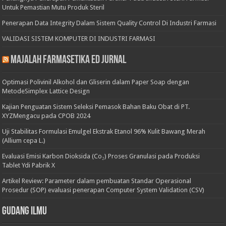
Untuk Pemastian Mutu Produk Steril
Penerapan Data Integrity Dalam Sistem Quality Control Di Industri Farmasi
VALIDASI SISTEM KOMPUTER DI INDUSTRI FARMASI
Majalah Farmasetika Ed Jurnal
Optimasi Polivinil Alkohol dan Gliserin dalam Paper Soap dengan
MetodeSimplex Lattice Design
Kajian Penguatan Sistem Seleksi Pemasok Bahan Baku Obat di PT.
XYZMengacu pada CPOB 2024
Uji Stabilitas Formulasi Emulgel Ekstrak Etanol 96% Kulit Bawang Merah
(Allium cepa L.)
Evaluasi Emisi Karbon Dioksida (Co₂) Proses Granulasi pada Produksi
Tablet Ydi Pabrik X
Artikel Review: Parameter dalam pembuatan Standar Operasional
Prosedur (SOP) evaluasi penerapan Computer System Validation (CSV)
Gudang Ilmu