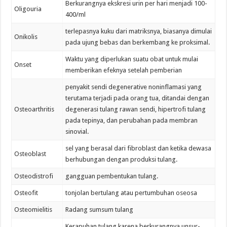
Berkurangnya ekskresi urin per hari menjadi 100-
Oligouria
400/ml
terlepasnya kuku dari matriksnya, biasanya dimulai
Onikolis
pada ujung bebas dan berkembang ke proksimal.
Waktu yang diperlukan suatu obat untuk mulai
Onset
memberikan efeknya setelah pemberian
penyakit sendi degenerative noninflamasi yang
terutama terjadi pada orang tua, ditandai dengan
Osteoarthritis
degenerasi tulang rawan sendi, hipertrofi tulang
pada tepinya, dan perubahan pada membran
sinovial.
sel yang berasal dari fibroblast dan ketika dewasa
Osteoblast
berhubungan dengan produksi tulang.
Osteodistrofi
gangguan pembentukan tulang.
Osteofit
tonjolan bertulang atau pertumbuhan oseosa
Osteomielitis
Radang sumsum tulang
Kerapuhan tulang karena berkurangnya unsur-