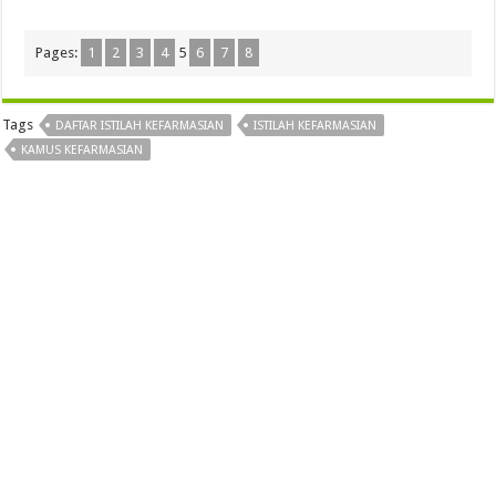
Pages:
1
2
3
4
5
6
7
8
Tags
DAFTAR ISTILAH KEFARMASIAN
ISTILAH KEFARMASIAN
KAMUS KEFARMASIAN