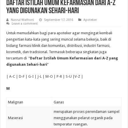
Daftar Istilah Umum Kefarmasian dari A-Z
yang digunakan Sehari-hari
Nasrul Wathoni
September 17, 2016
Apoteker
Leave a comment
Untuk memudahkan bagi para apoteker agar mengingat kembali
pengertian kata-kata yang sering muncul selama bekerja, baik di
bidang farmasi klinik dan komunitas, distribusi, industri farmasi,
kosmetik, dan tradisional. Termasuk beberapa singkatan juga
tercantum di “
Daftar Istilah Umum Kefarmasian dari A-Z yang
digunakan Sehari-hari
”
|
A-C
|
D-F
|
G-I
|
J-L
|
M-O
|
P-R
|
S-U
|
V-Z
|
M
Malignan
Ganas
merupakan proses perendaman sampel
Maserasi
menggunakan pelarut organik pada
temperatur ruangan.