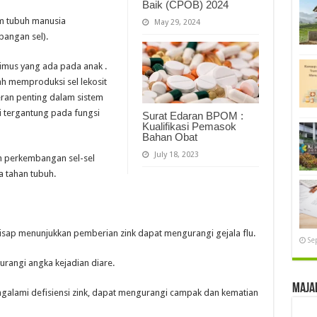
Baik (CPOB) 2024
m tubuh manusia
May 29, 2024
angan sel).
imus yang ada pada anak .
ah memproduksi sel lekosit
peran penting dalam sistem
i tergantung pada fungsi
Surat Edaran BPOM :
Kualifikasi Pemasok
Bahan Obat
July 18, 2023
n perkembangan sel-sel
a tahan tubuh.
ihisap menunjukkan pemberian zink dapat mengurangi gejala flu.
Se
rangi angka kejadian diare.
Maja
galami defisiensi zink, dapat mengurangi campak dan kematian