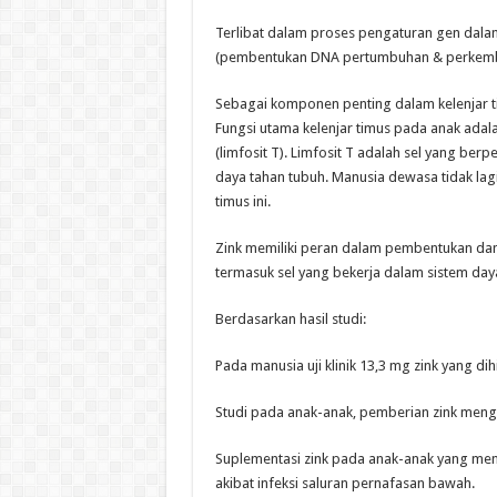
Terlibat dalam proses pengaturan gen dala
(pembentukan DNA pertumbuhan & perkemb
Sebagai komponen penting dalam kelenjar t
Fungsi utama kelenjar timus pada anak adal
(limfosit T). Limfosit T adalah sel yang ber
daya tahan tubuh. Manusia dewasa tidak lag
timus ini.
Zink memiliki peran dalam pembentukan da
termasuk sel yang bekerja dalam sistem day
Berdasarkan hasil studi:
Pada manusia uji klinik 13,3 mg zink yang d
Studi pada anak-anak, pemberian zink mengu
Suplementasi zink pada anak-anak yang men
akibat infeksi saluran pernafasan bawah.