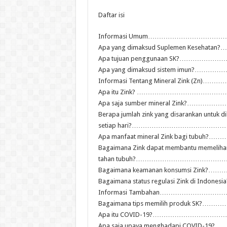
Daftar isi
Informasi Umum……………………………
Apa yang dimaksud Suplemen Kesehat
Apa tujuan penggunaan SK?…………
Apa yang dimaksud sistem imun?…
Informasi Tentang Mineral Zink (Zn)
Apa itu Zink? ………………………………
Apa saja sumber mineral Zink?………
Berapa jumlah zink yang disarankan untuk d
setiap hari?……………………………………
Apa manfaat mineral Zink bagi tubuh
Bagaimana Zink dapat membantu memeliha
tahan tubuh?…………………………………
Bagaimana keamanan konsumsi Zink?
Bagaimana status regulasi Zink di Indo
Informasi Tambahan………………………
Bagaimana tips memilih produk SK?…
Apa itu COVID-19?………………………
Apa saja upaya menghadapi COVID-19