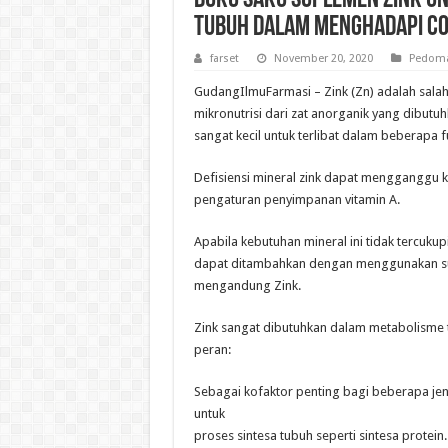
Buku Saku Suplemen Zink u
Tubuh dalam Menghadapi CO
farset
November 20, 2020
Pedoma
GudangIlmuFarmasi – Zink (Zn) adalah salah 
mikronutrisi dari zat anorganik yang dibutu
sangat kecil untuk terlibat dalam beberapa fu
Defisiensi mineral zink dapat mengganggu
pengaturan penyimpanan vitamin A.
Apabila kebutuhan mineral ini tidak tercuku
dapat ditambahkan dengan menggunakan s
mengandung Zink.
Zink sangat dibutuhkan dalam metabolisme 
peran:
Sebagai kofaktor penting bagi beberapa je
untuk
proses sintesa tubuh seperti sintesa protein.