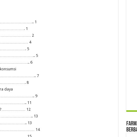
……………………….. 1
an?…………………. 1
…………………………… 2
…………………………… 4
…………………………. 5
………………………….. 5
………………………….. 6
ikonsumsi
……………………….. 7
?………………………. 8
ra daya
……………………….. 9
……………………….. 11
nesia?……………… 12
……………………….. 13
……………………….. 13
farma
Berba
…………………………… 14
?…………………….. 15