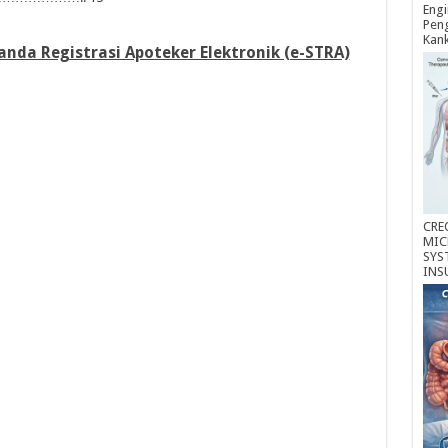
Engi
Peng
Kan
nda Registrasi Apoteker Elektronik (e-STRA)
CRE
MIC
SYS
INS