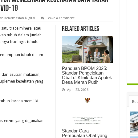
ntuk Memelihara Kesehatan Daya Tahan
VID-19
n Kefarmasian Digital
Leave a comment
Related Articles
satu trace mineral atau
hkan tubuh dalam jumlah
ngsi fisiologis tubuh.
 kemampuan tubuh dalam
Panduan BPOM 2025:
Standar Pengelolaan
pi dari asupan makanan,
Obat di Klinik dan Apotek
uplemen kesehatan yang
Desa Merah Putih
April 23, 2026
tubuh karena memiliki
Rec
nis enzim yang digunakan
Standar Cara
Pembuatan Obat yang