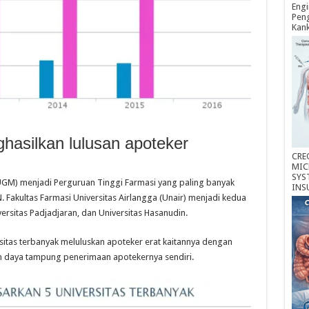
Engi
Peng
Kan
hasilkan lulusan apoteker
CRE
MIC
SYS
(UGM) menjadi Perguruan Tinggi Farmasi yang paling banyak
INS
. Fakultas Farmasi Universitas Airlangga (Unair) menjadi kedua
iversitas Padjadjaran, dan Universitas Hasanudin.
sitas terbanyak meluluskan apoteker erat kaitannya dengan
n daya tampung penerimaan apotekernya sendiri.