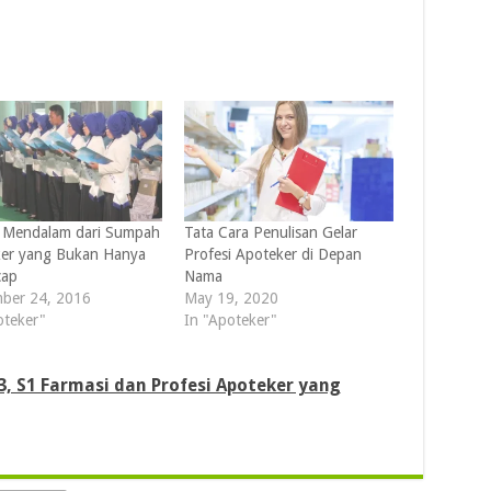
 Mendalam dari Sumpah
Tata Cara Penulisan Gelar
er yang Bukan Hanya
Profesi Apoteker di Depan
cap
Nama
ber 24, 2016
May 19, 2020
oteker"
In "Apoteker"
, S1 Farmasi dan Profesi Apoteker yang