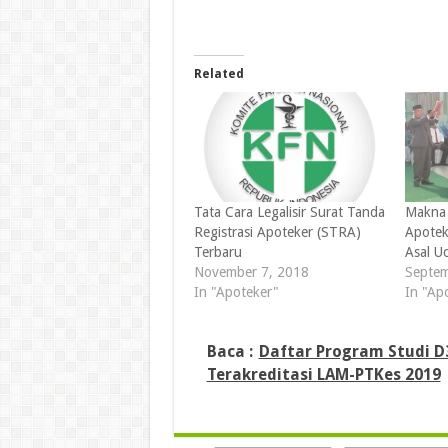
Related
Tata Cara Legalisir Surat Tanda
Makna
Registrasi Apoteker (STRA)
Apotek
Terbaru
Asal U
November 7, 2018
Septem
In "Apoteker"
In "Ap
Baca :
Daftar Program Studi D3
Terakreditasi LAM-PTKes 2019