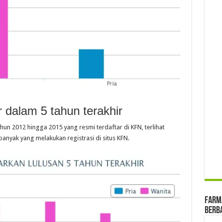
 dalam 5 tahun terakhir
tahun 2012 hingga 2015 yang resmi terdaftar di KFN, terlihat
banyak yang melakukan registrasi di situs KFN.
farma
Berba