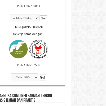
ISSN : 2528-0031
EDISI JURNAL ILMIAH
Bekerja sama dengan:
ISSN : 2686-2506
setika.com: Info Farmasi Terkini
sis Ilmiah dan Praktis