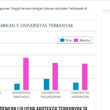
guruan Tinggi Farmasi dengan Lulusan Apoteker Terbanyak di