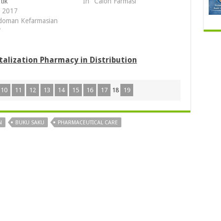
tik
In "Calon Farmasi"
, 2017
doman Kefarmasian
"
italization Pharmacy in Distribution
10
11
12
13
14
15
16
17
18
19
N
BUKU SAKU
PHARMACEUTICAL CARE