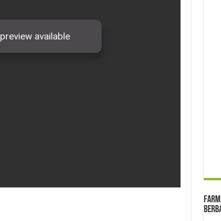
farma
Berba