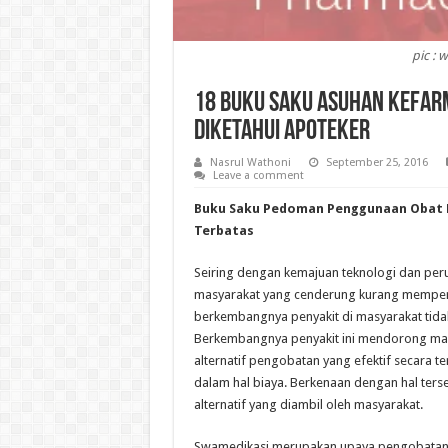
pic :
18 Buku Saku Asuhan Kefar
Diketahui Apoteker
Nasrul Wathoni
September 25, 2016
Leave a comment
Buku Saku Pedoman Penggunaan Obat 
Terbatas
Seiring dengan kemajuan teknologi dan per
masyarakat yang cenderung kurang memper
berkembangnya penyakit di masyarakat tidak
Berkembangnya penyakit ini mendorong mas
alternatif pengobatan yang efektif secara ter
dalam hal biaya. Berkenaan dengan hal ters
alternatif yang diambil oleh masyarakat.
Swamedikasi merupakan upaya pengobatan y