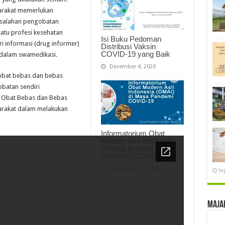
arakat memerlukan
esalahan pengobatan
satu profesi kesehatan
Isi Buku Pedoman
 informasi (drug informer)
Distribusi Vaksin
COVID-19 yang Baik
 dalam swamedikasi.
December 4, 2020
obat bebas dan bebas
obatan sendiri
 Obat Bebas dan Bebas
yarakat dalam melakukan
Informatorium Obat
Modern Asli Indonesia
(OMAI) di Masa
Pandemi COVID-19
November 20, 2020
Se
Maja