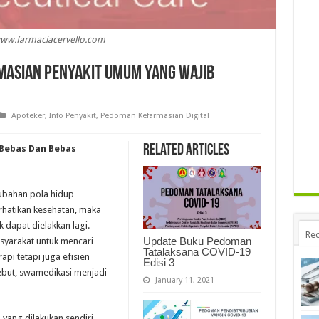
 www.farmaciacervello.com
masian Penyakit Umum yang Wajib
Apoteker
,
Info Penyakit
,
Pedoman Kefarmasian Digital
Related Articles
Bebas Dan Bebas
ubahan pola hidup
hatikan kesehatan, maka
 dapat dielakkan lagi.
Rec
Update Buku Pedoman
yarakat untuk mencari
Tatalaksana COVID-19
api tetapi juga efisien
Edisi 3
ebut, swamedikasi menjadi
January 11, 2021
ang dilakukan sendiri.