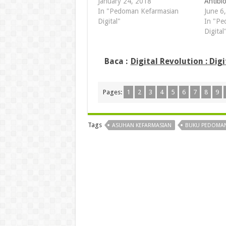
January 24, 2018
Antibio
In "Pedoman Kefarmasian
June 6
Digital"
In "Pe
Digital
Baca :
Digital Revolution : Dig
Pages:
1
2
3
4
5
6
7
8
9
Tags
ASUHAN KEFARMASIAN
BUKU PEDOMA