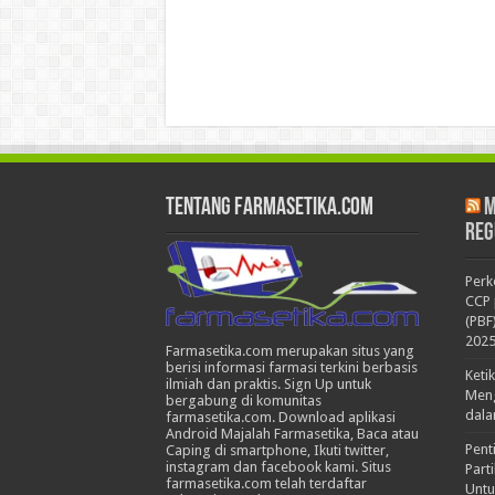
Tentang Farmasetika.com
M
Reg
Per
CCP 
(PBF
202
Farmasetika.com merupakan situs yang
berisi informasi farmasi terkini berbasis
Keti
ilmiah dan praktis. Sign Up untuk
Meng
bergabung di komunitas
dala
farmasetika.com. Download aplikasi
Android Majalah Farmasetika, Baca atau
Pent
Caping di smartphone, Ikuti twitter,
instagram dan facebook kami. Situs
Part
farmasetika.com telah terdaftar
Untu