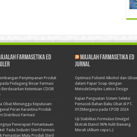
ajalah Farmasetika Ed
Majalah Farmasetika Ed
uler
Jurnal
kembangan Penyimpanan Produk
Optimasi Polivinil Alkohol dan Glise
pada Pedagang Besar Farmasi
dalam Paper Soap dengan
) Berdasarkan Ketentuan CDOB
MetodeSimplex Lattice Design
5
Kajian Penguatan Sistem Seleksi
ka Obat Menunggu Keputusan:
Pemasok Bahan Baku Obat di PT.
enal Peran Karantina Produk
XYZMengacu pada CPOB 2024
m Distribusi Farmasi
Uji Stabilitas Formulasi Emulgel
ingnya Penerapan Pemantauan
Ekstrak Etanol 96% Kulit Bawang
ikel Pada Industri Steril Farmasi
Merah (Allium cepa L.)
k Pemastian Mutu Produk Steril