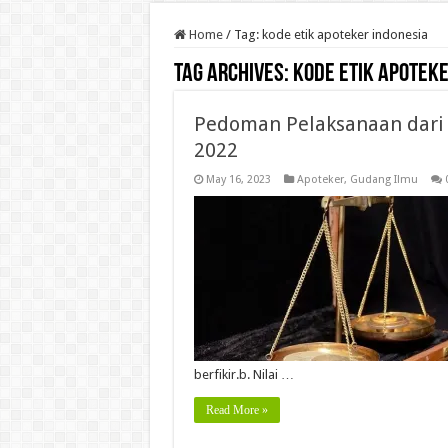
Home
/
Tag:
kode etik apoteker indonesia
Tag Archives:
kode etik apoteke
Pedoman Pelaksanaan dari 
2022
May 16, 2023
Apoteker
,
Gudang Ilmu
berfikir.b. Nilai …
Read More »