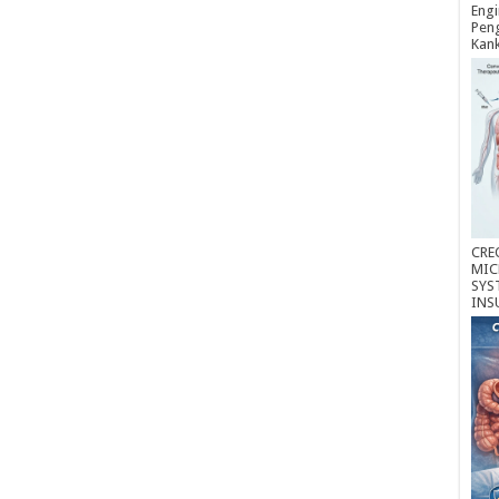
Engi
Peng
Kan
CRE
MIC
SYS
INS