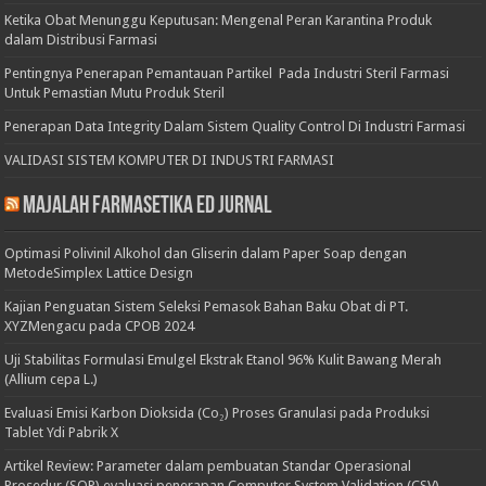
Ketika Obat Menunggu Keputusan: Mengenal Peran Karantina Produk
dalam Distribusi Farmasi
Pentingnya Penerapan Pemantauan Partikel Pada Industri Steril Farmasi
Untuk Pemastian Mutu Produk Steril
Penerapan Data Integrity Dalam Sistem Quality Control Di Industri Farmasi
VALIDASI SISTEM KOMPUTER DI INDUSTRI FARMASI
Majalah Farmasetika Ed Jurnal
Optimasi Polivinil Alkohol dan Gliserin dalam Paper Soap dengan
MetodeSimplex Lattice Design
Kajian Penguatan Sistem Seleksi Pemasok Bahan Baku Obat di PT.
XYZMengacu pada CPOB 2024
Uji Stabilitas Formulasi Emulgel Ekstrak Etanol 96% Kulit Bawang Merah
(Allium cepa L.)
Evaluasi Emisi Karbon Dioksida (Co₂) Proses Granulasi pada Produksi
Tablet Ydi Pabrik X
Artikel Review: Parameter dalam pembuatan Standar Operasional
Prosedur (SOP) evaluasi penerapan Computer System Validation (CSV)