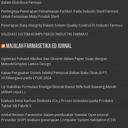
dalam Distribusi Farmasi
Pentingnya Penerapan Pemantauan Partikel Pada Industri Steril Farmasi
Untuk Pemastian Mutu Produk Steril
Penerapan Data Integrity Dalam Sistem Quality Control Di Industri Farmasi
VALIDASI SISTEM KOMPUTER DI INDUSTRI FARMASI
Majalah Farmasetika Ed Jurnal
Optimasi Polivinil Alkohol dan Gliserin dalam Paper Soap dengan
MetodeSimplex Lattice Design
Kajian Penguatan Sistem Seleksi Pemasok Bahan Baku Obat di PT.
XYZMengacu pada CPOB 2024
Uji Stabilitas Formulasi Emulgel Ekstrak Etanol 96% Kulit Bawang Merah
(Allium cepa L.)
Evaluasi Emisi Karbon Dioksida (Co₂) Proses Granulasi pada Produksi
Tablet Ydi Pabrik X
Artikel Review: Parameter dalam pembuatan Standar Operasional
Prosedur (SOP) evaluasi penerapan Computer System Validation (CSV)