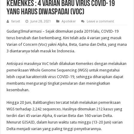
Kemenkes : 4 Varian Baru Virus COVID-19
yang Harus Diwaspadai (VoC)
farset
June 28, 2021
Apoteker
Leave a comment
GudangIlmuFarmasi – Sejak ditemukan pada 2019 lalu, COVID-19
terus berubah dan berkembang. Kini telah ada 4 varian yang masuk
Varian of Concern (Voc) yakni Alpha, Beta, Gama dan Delta, yang mana
3 diantaranya telah masuk ke Indonesia.
Antisipasi masuknya VoC telah dilakukan Kemenkes dengan melakukan
pemeriksaan Whole Genome Sequencing (WGS) untuk mengetahui
lebih cepat karakteristik virus COVID-19, sehingga diharapkan dapat
membantu mengurangi tingkat penularan dan meningkatkan
kesembuhan.
Hingga 20 Juni, Balitbangkes tercatat telah melakukan pemeriksaan
WGS terhadap 2.242 sequences. Hasilnya ditemukan 212 kasus yang
terdiri dari 45 varian Alpha, 6 varian Beta dan 160 varian Delta.
Menurut GISAID, dalam kurun waktu satu minggu (13-20 Juni) varian
Delta menjadi varian yang paling tinggi penyebarannya.