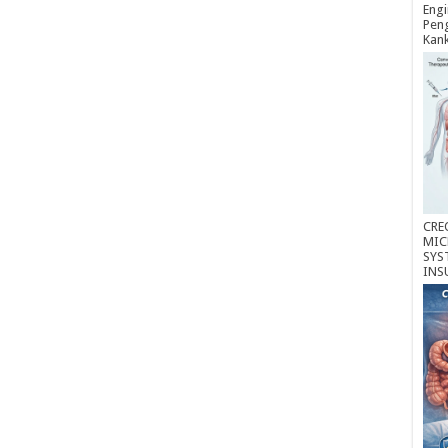
Engi
Peng
Kan
CRE
MIC
SYS
INS