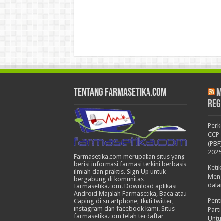
Tentang Farmasetika.com
M
Reg
Per
CCP 
(PBF
202
Farmasetika.com merupakan situs yang
berisi informasi farmasi terkini berbasis
Keti
ilmiah dan praktis. Sign Up untuk
Meng
bergabung di komunitas
dala
farmasetika.com. Download aplikasi
Android Majalah Farmasetika, Baca atau
Pent
Caping di smartphone, Ikuti twitter,
instagram dan facebook kami. Situs
Part
farmasetika.com telah terdaftar
Untu