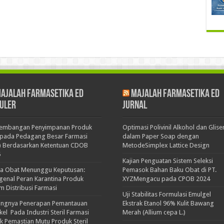
ajalah Farmasetika Ed
Majalah Farmasetika Ed
uler
Jurnal
kembangan Penyimpanan Produk
Optimasi Polivinil Alkohol dan Glise
pada Pedagang Besar Farmasi
dalam Paper Soap dengan
) Berdasarkan Ketentuan CDOB
MetodeSimplex Lattice Design
5
Kajian Penguatan Sistem Seleksi
ka Obat Menunggu Keputusan:
Pemasok Bahan Baku Obat di PT.
enal Peran Karantina Produk
XYZMengacu pada CPOB 2024
m Distribusi Farmasi
Uji Stabilitas Formulasi Emulgel
ingnya Penerapan Pemantauan
Ekstrak Etanol 96% Kulit Bawang
ikel Pada Industri Steril Farmasi
Merah (Allium cepa L.)
k Pemastian Mutu Produk Steril