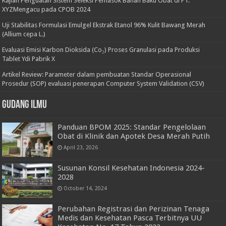
Kajian Penguatan Sistem Seleksi Pemasok Bahan Baku Obat di PT.
XYZMengacu pada CPOB 2024
Uji Stabilitas Formulasi Emulgel Ekstrak Etanol 96% Kulit Bawang Merah
(Allium cepa L.)
Evaluasi Emisi Karbon Dioksida (Co₂) Proses Granulasi pada Produksi
Tablet Ydi Pabrik X
Artikel Review: Parameter dalam pembuatan Standar Operasional
Prosedur (SOP) evaluasi penerapan Computer System Validation (CSV)
Gudang Ilmu
Panduan BPOM 2025: Standar Pengelolaan
Obat di Klinik dan Apotek Desa Merah Putih
April 23, 2026
Susunan Konsil Kesehatan Indonesia 2024-
2028
October 14, 2024
Perubahan Registrasi dan Perizinan Tenaga
Medis dan Kesehatan Pasca Terbitnya UU