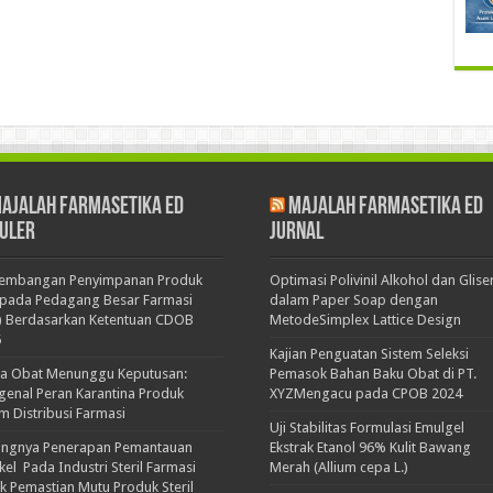
ajalah Farmasetika Ed
Majalah Farmasetika Ed
uler
Jurnal
kembangan Penyimpanan Produk
Optimasi Polivinil Alkohol dan Glise
pada Pedagang Besar Farmasi
dalam Paper Soap dengan
) Berdasarkan Ketentuan CDOB
MetodeSimplex Lattice Design
5
Kajian Penguatan Sistem Seleksi
ka Obat Menunggu Keputusan:
Pemasok Bahan Baku Obat di PT.
enal Peran Karantina Produk
XYZMengacu pada CPOB 2024
m Distribusi Farmasi
Uji Stabilitas Formulasi Emulgel
ingnya Penerapan Pemantauan
Ekstrak Etanol 96% Kulit Bawang
ikel Pada Industri Steril Farmasi
Merah (Allium cepa L.)
k Pemastian Mutu Produk Steril