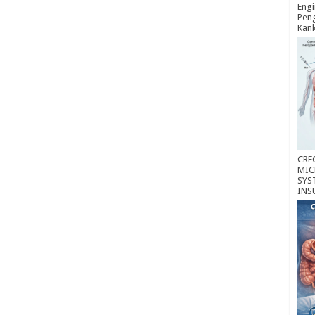
Engi
Peng
Kan
CRE
MIC
SYS
INS