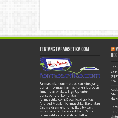
Tentang Farmasetika.com
M
Reg
Per
CCP 
(PBF
202
Farmasetika.com merupakan situs yang
berisi informasi farmasi terkini berbasis
Keti
ilmiah dan praktis. Sign Up untuk
Meng
bergabung di komunitas
dala
farmasetika.com. Download aplikasi
Android Majalah Farmasetika, Baca atau
Pent
Caping di smartphone, Ikuti twitter,
instagram dan facebook kami. Situs
Part
farmasetika.com telah terdaftar
Untu