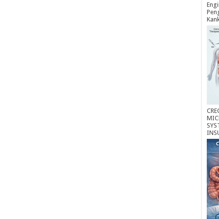
Engi
Peng
Kan
CRE
MIC
SYS
INS