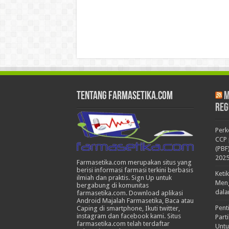
Tentang Farmasetika.com
M
Reg
Per
CCP 
(PBF
202
Farmasetika.com merupakan situs yang
berisi informasi farmasi terkini berbasis
Keti
ilmiah dan praktis. Sign Up untuk
Meng
bergabung di komunitas
dala
farmasetika.com. Download aplikasi
Android Majalah Farmasetika, Baca atau
Pent
Caping di smartphone, Ikuti twitter,
instagram dan facebook kami. Situs
Part
farmasetika.com telah terdaftar
Untu