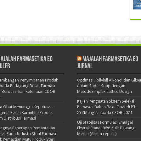
ajalah Farmasetika Ed
Majalah Farmasetika Ed
uler
Jurnal
kembangan Penyimpanan Produk
Optimasi Polivinil Alkohol dan Glise
pada Pedagang Besar Farmasi
dalam Paper Soap dengan
) Berdasarkan Ketentuan CDOB
MetodeSimplex Lattice Design
5
Kajian Penguatan Sistem Seleksi
ka Obat Menunggu Keputusan:
Pemasok Bahan Baku Obat di PT.
enal Peran Karantina Produk
XYZMengacu pada CPOB 2024
m Distribusi Farmasi
Uji Stabilitas Formulasi Emulgel
ingnya Penerapan Pemantauan
Ekstrak Etanol 96% Kulit Bawang
ikel Pada Industri Steril Farmasi
Merah (Allium cepa L.)
k Pemastian Mutu Produk Steril