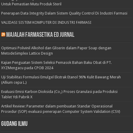
Untuk Pemastian Mutu Produk Steril
Penerapan Data Integrity Dalam Sistem Quality Control Di Industri Farmasi
VALIDASI SISTEM KOMPUTER DI INDUSTRI FARMASI
Majalah Farmasetika Ed Jurnal
Optimasi Polivinil Alkohol dan Gliserin dalam Paper Soap dengan
MetodeSimplex Lattice Design
Kajian Penguatan Sistem Seleksi Pemasok Bahan Baku Obat di PT.
XYZMengacu pada CPOB 2024
Uji Stabilitas Formulasi Emulgel Ekstrak Etanol 96% Kulit Bawang Merah
(Allium cepa L.)
Evaluasi Emisi Karbon Dioksida (Co₂) Proses Granulasi pada Produksi
Tablet Ydi Pabrik X
Artikel Review: Parameter dalam pembuatan Standar Operasional
Prosedur (SOP) evaluasi penerapan Computer System Validation (CSV)
Gudang Ilmu